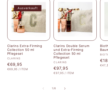
Ausverkauft
Clarins Extra-Firming
Clarins Double Serum
Biot
Collection 50 ml
und Extra-Firming
Baum
Pflegeset
Collection 50 ml
Anbi
BIOT
Pflegeset
Anbieter:
CLARINS
Nor
€18
Anbieter:
CLARINS
Normaler
€69,95
STÜC
€47,
Pre
Normaler
€97,95
STÜCKPREIS
PRO
€69,95
/
ITEM
Preis
STÜCKPREIS
PRO
€97,95
/
ITEM
Preis
von
1
/
6