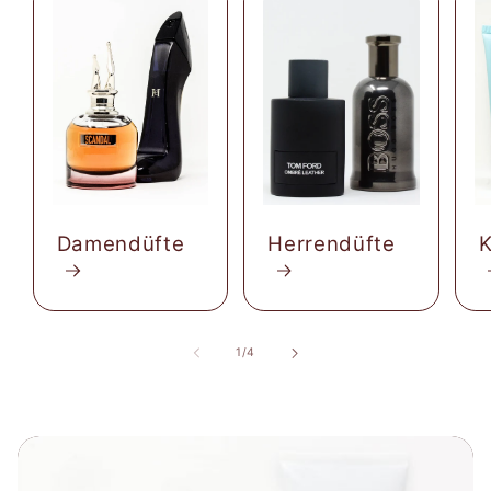
Damendüfte
Herrendüfte
K
von
1
/
4