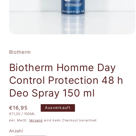
Medien
1
in
Modal
Biotherm
öffnen
Biotherm Homme Day
Control Protection 48 h
Deo Spray 150 ml
Normaler
€16,95
Ausverkauft
STÜCKPREIS
PRO
€11,30
/
100ML
Preis
inkl. MwSt.
Versand
wird beim Checkout berechnet
Anzahl