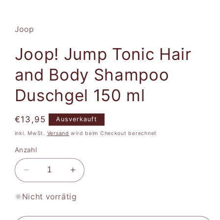
Medien
1
in
Modal
Joop
öffnen
Joop! Jump Tonic Hair
and Body Shampoo
Duschgel 150 ml
Normaler
€13,95
Ausverkauft
Preis
inkl. MwSt.
Versand
wird beim Checkout berechnet
Anzahl
Verringere
Erhöhe
die
die
Menge
Menge
Nicht vorrätig
für
für
Joop!
Joop!