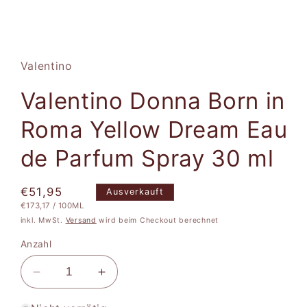
Medien
1
in
Modal
Valentino
öffnen
Valentino Donna Born in
Roma Yellow Dream Eau
de Parfum Spray 30 ml
Normaler
€51,95
Ausverkauft
STÜCKPREIS
PRO
€173,17
/
100ML
Preis
inkl. MwSt.
Versand
wird beim Checkout berechnet
Anzahl
Verringere
Erhöhe
die
die